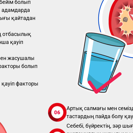
 бейім болып
н адамдарда
дығы қайтадан
ң отбасылық
нша қауіп
мен жасушалы
 факторы болып
 қауіп факторы
Артық салмағы мен семізд
тастардың пайда болу қау
Себебі, бүйректің, зәр 