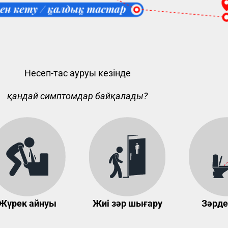
Несеп-тас ауруы кезінде
қандай симптомдар байқалады?
Жүрек айнуы
Жиі зәр шығару
Зәрде