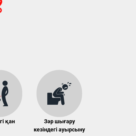
гі қан
Зәр шығару
кезіндегі ауырсыну