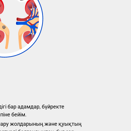
ігі бар адамдар, бүйректе
піне бейім.
шығару жолдарының және қуықтың