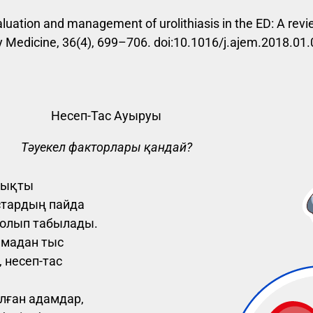
aluation and management of urolithiasis in the ED: A revi
 Medicine, 36(4), 699–706. doi:10.1016/j.ajem.2018.01
Несеп-Тас Ауыруы
Тәуекел факторлары қандай?
тықты
астардың пайда
болып табылады.
амадан тыс
 несеп-тас
олған адамдар,