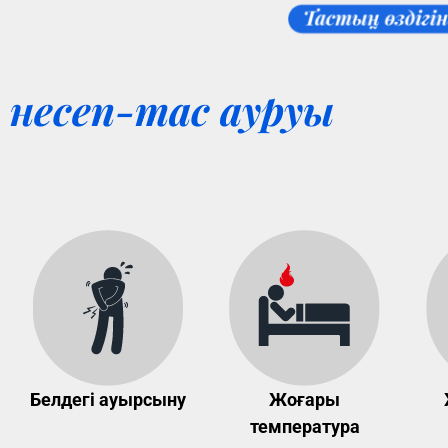
несеп-тас ауруы
Белдегі ауырсыну
Жоғары
температура