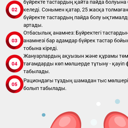
бүйректе тастардың қайта пайда болуына
келеді. Сонымен қатар, 25 жасқа толмаға
бүйректе тастардың пайда болу ықтимал
артады.
Отбасылық анамнез: Бүйректегі тастарды
анамнезі бар адамдар бүйрек тастар бойы
тобына кіреді.
Жануарлардың ақуызын және құрамы тө
тағамдарды көп мөлшерде тұтыну - қауіп
табылады.
Рациондағы тұздың шамадан тыс мөлшері
болып табылады.