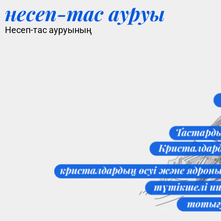
несеп-тас ауруы
Несеп-тас ауруының