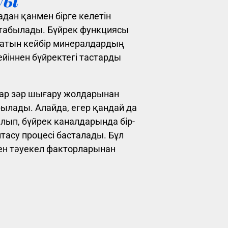
адан қанмен бірге келетін
табылады. Бүйрек функциясы
латын кейбір минералдардың
йіннен бүйректегі тастарды
ар зәр шығару жолдарынан
рылады. Алайда, егер қандай да
лып, бүйрек каналдарында бір-
ыптасу процесі басталады. Бұл
ен тәуекел факторларынан