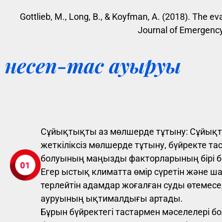
Gottlieb, M., Long, B., & Koyfman, A. (2018). The ev
Journal of Emergency
несеп-тас ауыруы
Сұйықтықты аз мөлшерде тұтыну: Сұйық
жеткіліксіз мөлшерде тұтыну, бүйректе т
болуының маңызды факторларының бірі 
Егер ыстық климатта өмір сүретін және ш
терлейтін адамдар жоғалған суды өтемесе,
ауруының ықтималдығы артады.
Бұрын бүйректегі тастармен мәселелері б