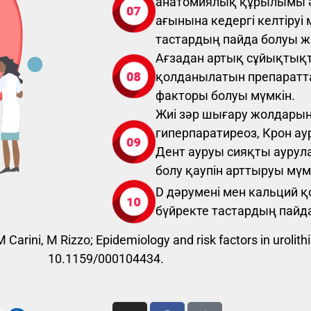
анатомиялық құрылымы әр
ағынына кедергі келтіруі
тастардың пайда болуы жи
Ағзадан артық сұйықтық
қолданылатын препараттар
факторы болуы мүмкін.
Жиі зәр шығару жолдары
гиперпаратиреоз, Крон ау
Дент ауруы сияқты аурул
болу қаупін арттыруы мүм
D дәрумені мен кальций 
бүйректе тастардың пайда
M Carini, M Rizzo; Epidemiology and risk factors in urolithi
10.1159/000104434.