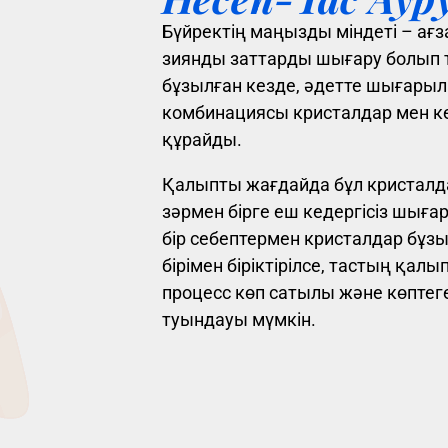
Бүйректің маңызды міндеті – ағз
зиянды заттарды шығару болып 
бұзылған кезде, әдетте шығары
комбинациясы кристалдар мен ке
құрайды.
Қалыпты жағдайда бұл кристалд
зәрмен бірге еш кедергісіз шыға
бір себептермен кристалдар бұзы
бірімен біріктірілсе, тастың қал
процесс көп сатылы және көптег
туындауы мүмкін.