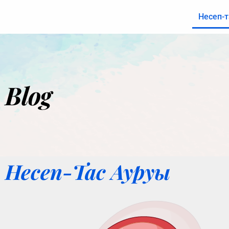
Несеп-
Blog
Несеп-Тас Ауруы