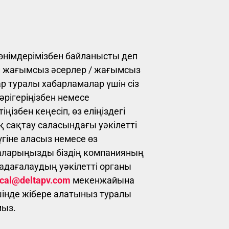
ң өнімдерімізбен байланысты деп
н жағымсыз әсерлер / жағымсыз
р туралы хабарламалар үшін сіз
дәрігеріңізбен немесе
ңізбен кеңесіп, өз еліңіздегі
 сақтау саласындағы уәкілетті
үгіне аласыз немесе өз
аларыңызды біздің компанияның
дағалаудың уәкілетті органы
cal@deltapv.com
мекенжайына
ішінде жібере алатыныз туралы
мыз.