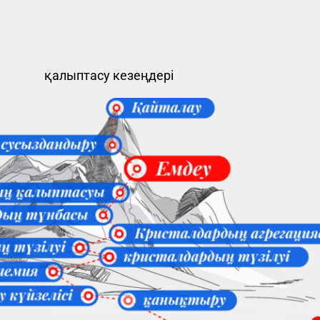
қалыптасу кезеңдері