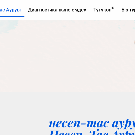
®
тас Ауруы
Диагностика және емдеу
Тутукон
Біз т
несеп-тас аур
Несеп-Тас Аур