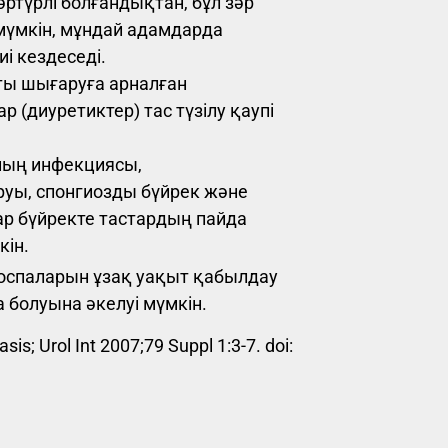
түрлі болғандықтан, бұл зәр
 мүмкін, мұндай адамдарда
і кездеседі.
ты шығаруға арналған
 (диуретиктер) тас түзілу қаупі
ның инфекциясы,
руы, спонгиозды бүйрек және
ар бүйректе тастардың пайда
кін.
қоспаларын ұзақ уақыт қабылдау
 болуына әкелуі мүмкін.
asis; Urol Int 2007;79 Suppl 1:3-7. doi: