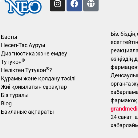
Біз, бізді
Басты
есептейті
Несеп-Тас Ауруы
реакцияла
Диагностика және емдеу
өзіңіздің 
®
Тутукон
фармацевті
®
Неліктен Тутукон
?
Денсаулық
Құрамы және қолдану тәсілі
органға ж
Жиі қойылатын сұрақтар
хабарлам
Біз туралы
фармакоқа
Blog
grandmedi
Байланыс ақпараты
24 сағат 
хабарлай