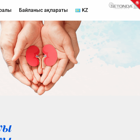
уралы
Байланыс ақпараты
KZ
уы
уы