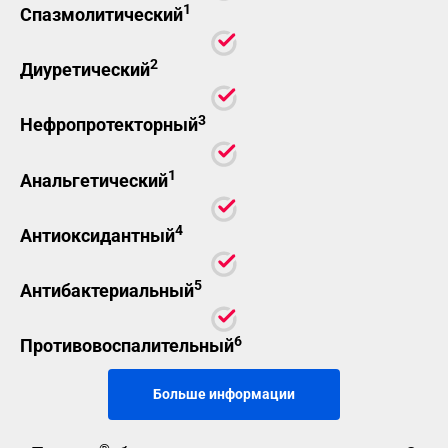
1
Спазмолитический
2
Диуретический
3
Нефропротекторный
1
Анальгетический
4
Антиоксидантный
5
Антибактериальный
6
Противовоспалительный
Больше информации